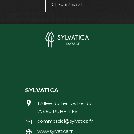
01 70 82 63 21
SYLVATICA
location_on
1 Allee du Temps Perdu,
77950 RUBELLES
commercial@sylvatica.fr
mail_outline
www.sylvatica.fr
language