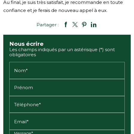
Au final, je suis très satisfait, je recommande en toute
confiance et je ferais de nouveau appel à eux.
Partager :
Nous écrire
Les champs indiqués par un astérisque (*) sont
obligatoires
Nom*
Prénom
Téléphone*
Email*
Message*