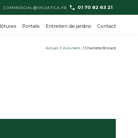
01 70 82 63 21
COMMERCIAL@SYLVATICA.FR
lôtures
Portails
Entretien de jardins
Contact
Accueil
Avis client
Charlotte Brizard