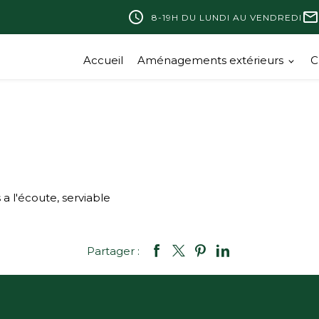
query_builder
mail_outline
8-19H DU LUNDI AU VENDREDI
Accueil
Aménagements extérieurs
C
a l'écoute, serviable
Partager :