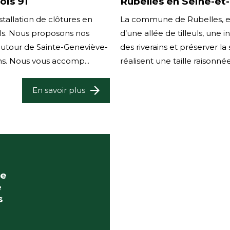
ois 91
Rubelles en Seine-et
stallation de clôtures en
La commune de Rubelles, en 
els. Nous proposons nos
d’une allée de tilleuls, une i
 autour de Sainte-Geneviève-
des riverains et préserver l
ns. Nous vous accomp...
réalisent une taille raisonné
En savoir plus
ce
e
s