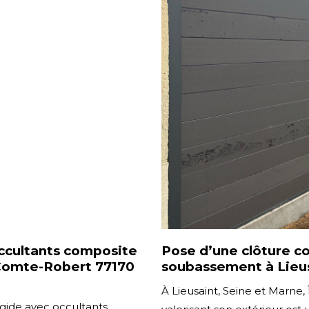
 occultants composite
Pose d’une clôture c
e-Comte-Robert 77170
soubassement à Lieus
À Lieusaint, Seine et Marne, 
rigide avec occultants