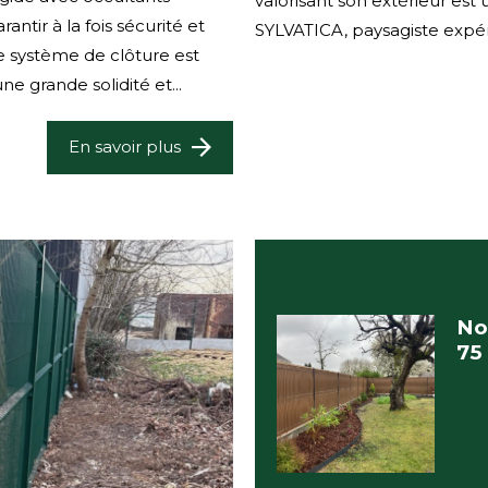
valorisant son extérieur est
ntir à la fois sécurité et
SYLVATICA, paysagiste expér
e système de clôture est
e grande solidité et...
En savoir plus
No
75