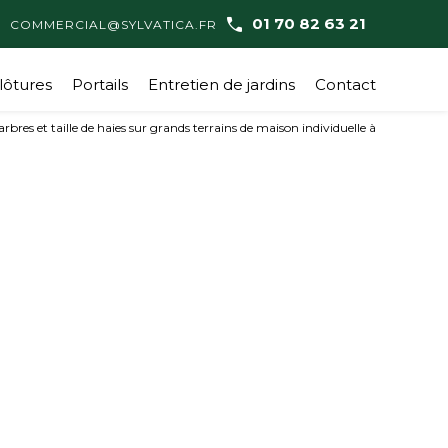
01 70 82 63 21
COMMERCIAL@SYLVATICA.FR
lôtures
Portails
Entretien de jardins
Contact
arbres et taille de haies sur grands terrains de maison individuelle à
isque (*) sont obligatoires
Prénom
Email*