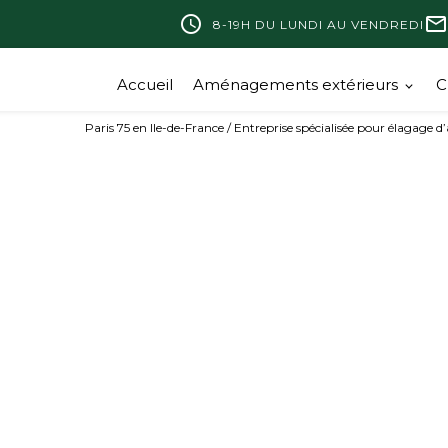
query_builder
mail_outline
8-19H DU LUNDI AU VENDREDI
Accueil
Aménagements extérieurs
C
Paris 75 en Ile-de-France / Entreprise spécialisée pour élagage d’
Contactez-nous
Les champs indiqués par un astér
Nom*
ialisée pour
 et taille
Téléphone*
ands