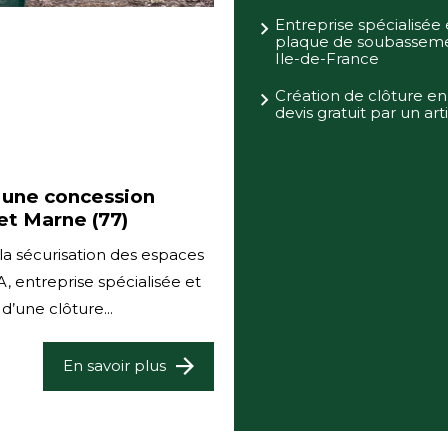
Entreprise spécialisée 
plaque de soubasseme
Ile-de-France
Création de clôture en 
devis gratuit par un art
r une concession
et Marne (77)
 la sécurisation des espaces
, entreprise spécialisée et
’une clôture...
En savoir plus