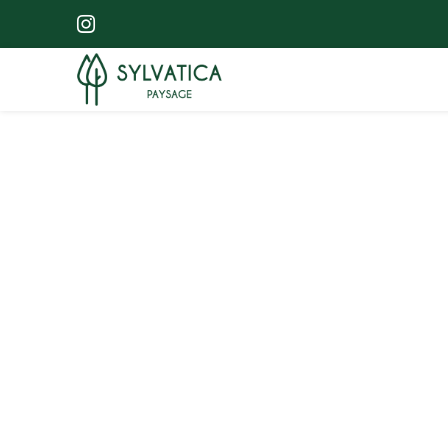
Entreprise spéc
élagage d’arbres
de haies sur gr