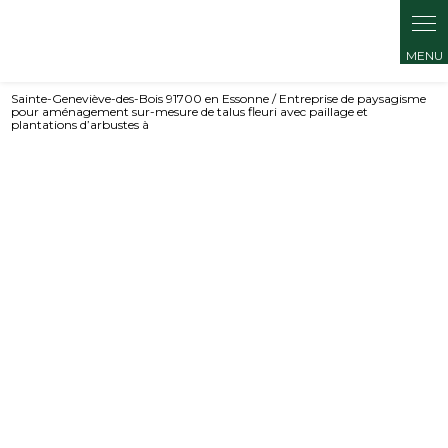
Sainte-Geneviève-des-Bois 91700 en Essonne / Entreprise de paysagisme
pour aménagement sur-mesure de talus fleuri avec paillage et
plantations d’arbustes à
Entreprise de paysagisme pour
aménagement sur-mesure de talus
fleuri avec paillage et plantations
d’arbustes à Sainte-Geneviève-des-
Bois 91700 en Essonne
01 70 82 63 21
Contactez-nous
Les champs indiqués par un astérisque (*) sont obligatoires