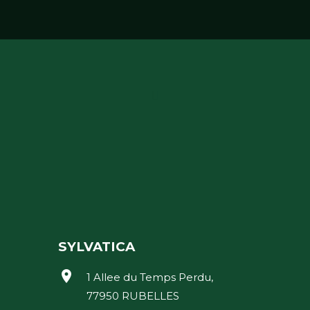
SYLVATICA
location_on
1 Allee du Temps Perdu,
77950 RUBELLES