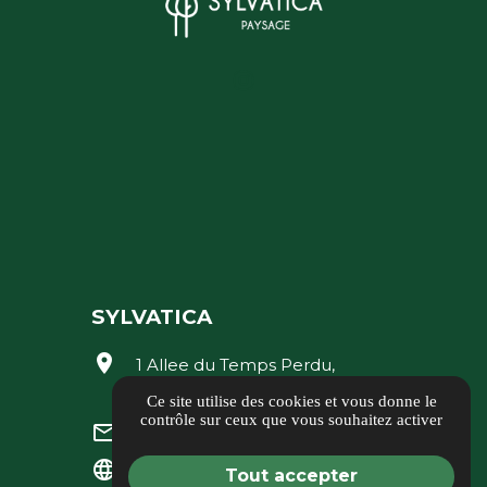
SYLVATICA
location_on
1 Allee du Temps Perdu,
77950 RUBELLES
Ce site utilise des cookies et vous donne le
contrôle sur ceux que vous souhaitez activer
commercial@sylvatica.fr
mail_outline
www.sylvatica.fr
language
Tout accepter