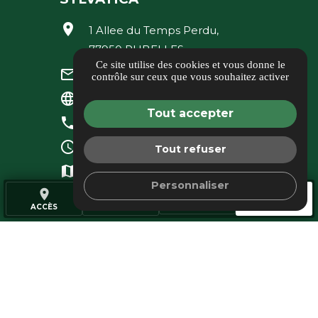
location_on
1 Allee du Temps Perdu,
77950 RUBELLES
Ce site utilise des cookies et vous donne le
commercial@sylvatica.fr
mail_outline
contrôle sur ceux que vous souhaitez activer
www.sylvatica.fr
language
Tout accepter
01 70 82 63 21
phone
8-19h du Lundi au Vendredi
query_builder
Tout refuser
Accès
map
Personnaliser
place
call
mail
AVIS
ACCÈS
TÉL.
CONTACT
Nos partenaires et fournisseurs
Informations complémentaires
Mentions légales
Politique de confidentialité
Gestion des cookies